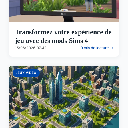
Transformez votre expérience de
jeu avec des mods Sims 4
15/06/2026 07:42
9 min de lecture →
JEUX-VIDEO