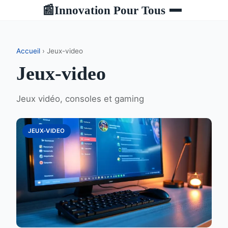
Innovation Pour Tous
📰
Accueil
› Jeux-video
Jeux-video
Jeux vidéo, consoles et gaming
JEUX-VIDEO