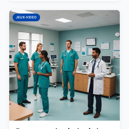
JEUX-VIDEO