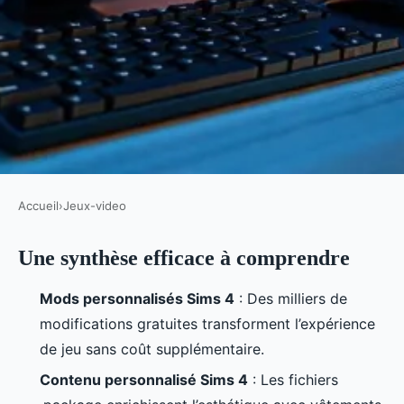
Accueil
›
Jeux-video
JEUX-VIDEO
Une synthèse efficace à comprendre
10 mods incontournables pour
améliorer votre Sims 4
Mods personnalisés Sims 4
: Des milliers de
modifications gratuites transforment l’expérience
Sabin
•
06/07/2026 15:06
•
8 min de lecture
de jeu sans coût supplémentaire.
Contenu personnalisé Sims 4
: Les fichiers