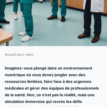
Accueil
›
Jeux-video
JEUX-VIDEO
Comment un jeu de simulation
Imaginez-vous plongé dans un environnement
numérique où vous devez jongler avec des
de gestion d'hôpital peut-il
ressources limitées, faire face à des urgences
enseigner les principes de gestion
médicales et gérer des équipes de professionnels
des soins de santé?
de la santé. Non, ce n’est pas la réalité, mais une
simulation immersive qui recrée les défis
Agathe
•
17 septembre 2024
•
6 min de lecture