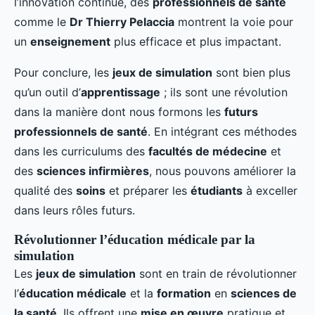
l’innovation continue, des
professionnels de santé
comme le
Dr Thierry Pelaccia
montrent la voie pour
un
enseignement
plus efficace et plus impactant.
Pour conclure, les
jeux de simulation
sont bien plus
qu’un outil d’
apprentissage
; ils sont une révolution
dans la manière dont nous formons les
futurs
professionnels de santé
. En intégrant ces méthodes
dans les curriculums des
facultés de médecine
et
des
sciences infirmières
, nous pouvons améliorer la
qualité des
soins
et préparer les
étudiants
à exceller
dans leurs rôles futurs.
Révolutionner l’éducation médicale par la
simulation
Les
jeux de simulation
sont en train de révolutionner
l’
éducation médicale
et la
formation
en
sciences de
la santé
. Ils offrent une
mise en œuvre
pratique et