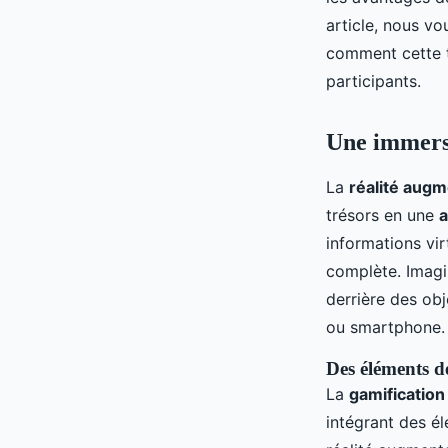
jeux de chasse aux tr
article, nous v
comment cette t
Agathe
•
17 septembre 2024
•
6 min de lecture
participants.
Une immersi
La
réalité aug
trésors en une
a
informations vir
complète. Imagi
derrière des obj
ou smartphone.
Des éléments d
La
gamification
intégrant des é