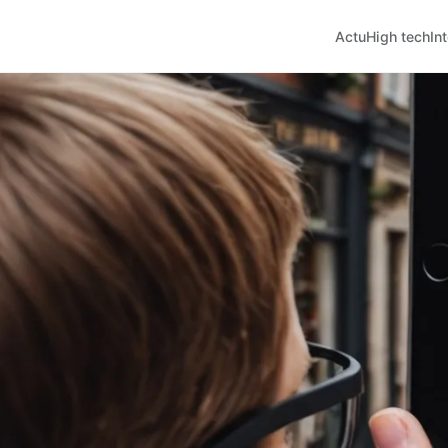
Actu
High tech
In