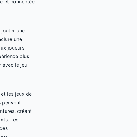
de et connectée
ajouter une
nclure une
aux joueurs
périence plus
 avec le jeu
, et les jeux de
s peuvent
ntures, créant
nts. Les
 des
aux.