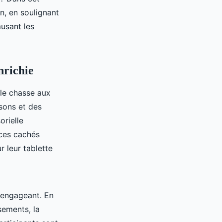
n, en soulignant
usant les
nrichie
le chasse aux
sons et des
orielle
ices cachés
r leur tablette
 engageant. En
sements, la