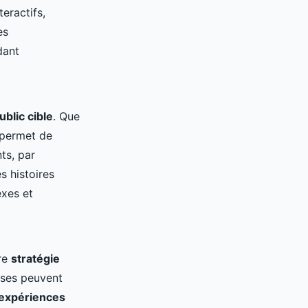
eractifs,
es
dant
ublic cible
. Que
 permet de
ts, par
s histoires
exes et
tre
stratégie
rises peuvent
expériences