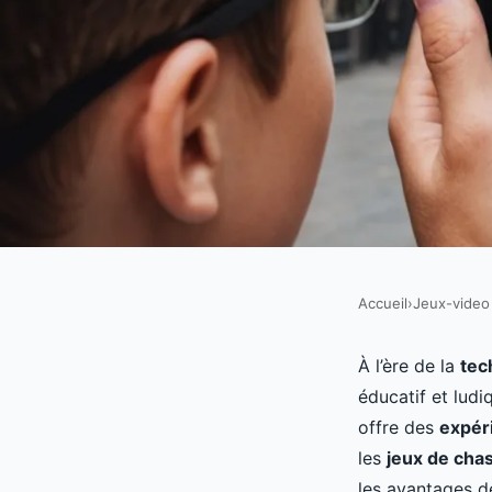
Accueil
›
Jeux-video
JEUX-VIDEO
Quels sont les avantag
À l’ère de la
tec
éducatif et ludi
de la réalité augment
offre des
expér
les
jeux de chas
les avantages d