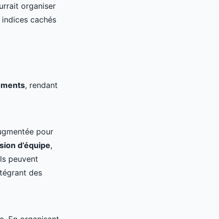
rrait organiser
s indices cachés
ements
, rendant
 augmentée pour
sion d’équipe
,
Ils peuvent
tégrant des