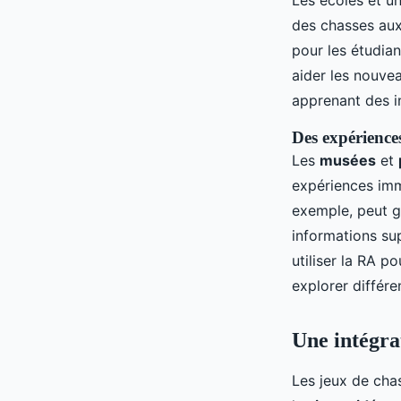
Les écoles et u
des chasses aux 
pour les étudia
aider les nouvea
apprenant des i
Des expérience
Les
musées
et
expériences imm
exemple, peut gu
informations su
utiliser la RA p
explorer différe
Une intégrat
Les jeux de cha