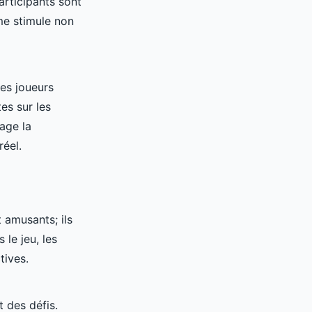
articipants sont
e stimule non
Les joueurs
es sur les
age la
réel.
 amusants; ils
 le jeu, les
tives.
 des défis.