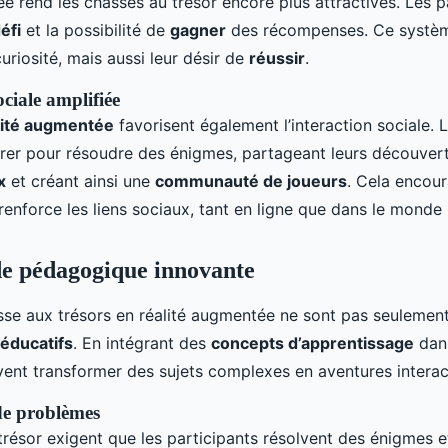
e rend les chasses au trésor encore plus attractives. Les p
éfi
et la possibilité de
gagner
des récompenses. Ce systèm
uriosité, mais aussi leur désir de
réussir
.
ociale amplifiée
lité augmentée
favorisent également l’interaction sociale. 
rer pour résoudre des énigmes, partageant leurs découvert
x
et créant ainsi une
communauté de joueurs
. Cela encour
renforce les liens sociaux, tant en ligne que dans le monde 
e pédagogique innovante
sse aux trésors en réalité augmentée ne sont pas seulement
éducatifs
. En intégrant des
concepts d’apprentissage
dans
ent transformer des sujets complexes en aventures interac
de problèmes
résor exigent que les participants résolvent des énigmes et