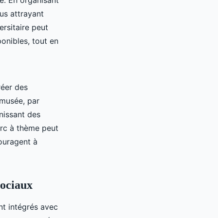
e. En organisant
us attrayant
rsitaire peut
ponibles, tout en
réer des
 musée, par
rnissant des
arc à thème peut
couragent à
sociaux
nt intégrés avec