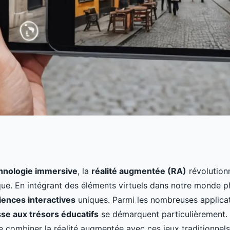
es de l'utilisation
hnologie immersive
, la
réalité augmentée (RA)
révolution
que. En intégrant des éléments virtuels dans notre monde ph
ée pour créer des
iences interactives
uniques. Parmi les nombreuses applicat
se aux trésors éducatifs
se démarquent particulièrement. 
e combiner la réalité augmentée avec ces jeux traditionnel