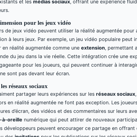
istants et les
médias sociaux
, offrant une expérience flui
eurs.
imension pour les jeux vidéo
s de jeux vidéo peuvent utiliser la réalité augmentée pour 
on à leurs jeux. Par exemple, un jeu vidéo populaire peut i
or en réalité augmentée comme une
extension
, permettant 
nde du jeu dans la vie réelle. Cette intégration crée une ex
ageante pour les joueurs, qui peuvent continuer à interagir
 ne sont pas devant leur écran.
 les réseaux sociaux
 aiment partager leurs expériences sur les
réseaux sociaux
ors en réalité augmentée ne font pas exception. Les joueur
tures d’écran, des vidéos et des commentaires sur leurs ave
à-oreille
numérique qui peut attirer de nouveaux participa
les développeurs peuvent encourager ce partage en offrant
u des
incitations
pour les publications sur les réseaux soci