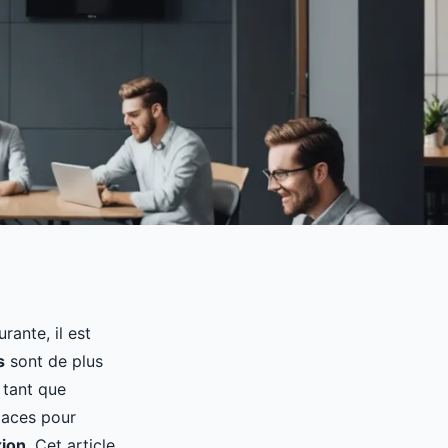
rante, il est
s
sont de plus
 tant que
caces pour
ion
. Cet article