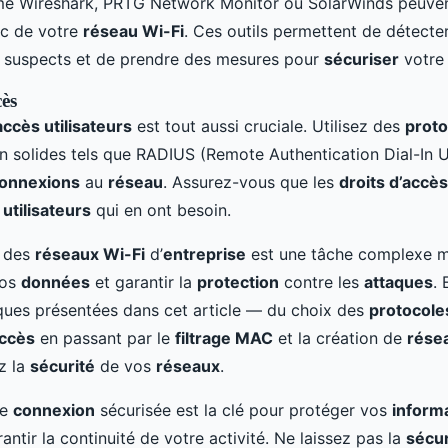
me Wireshark, PRTG Network Monitor ou SolarWinds peuven
fic de votre
réseau Wi-Fi
. Ces outils permettent de détecter
suspects et de prendre des mesures pour
sécuriser
votr
cès
accès utilisateurs
est tout aussi cruciale. Utilisez des
proto
on solides tels que RADIUS (Remote Authentication Dial-In 
onnexions
au
réseau
. Assurez-vous que les
droits d’accès
x
utilisateurs
qui en ont besoin.
des
réseaux Wi-Fi
d’
entreprise
est une tâche complexe ma
vos
données
et garantir la
protection
contre les
attaques
. 
iques présentées dans cet article — du choix des
protocole
ccès
en passant par le
filtrage MAC
et la création de
résea
z la
sécurité
de vos
réseaux
.
ne
connexion
sécurisée est la clé pour protéger vos
inform
antir la continuité de votre activité. Ne laissez pas la
sécur