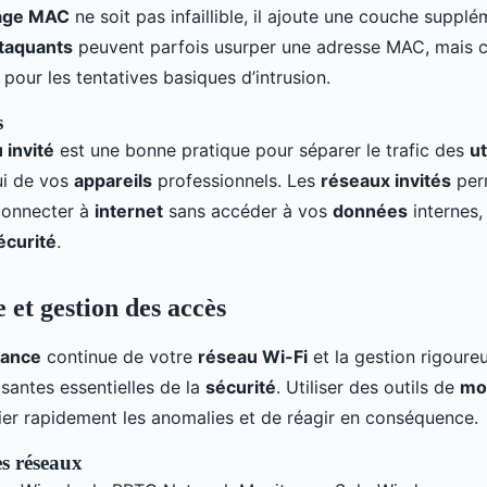
rage MAC
ne soit pas infaillible, il ajoute une couche suppl
taquants
peuvent parfois usurper une adresse MAC, mais 
 pour les tentatives basiques d’intrusion.
s
 invité
est une bonne pratique pour séparer le trafic des
ut
ui de vos
appareils
professionnels. Les
réseaux invités
per
 connecter à
internet
sans accéder à vos
données
internes,
écurité
.
 et gestion des accès
lance
continue de votre
réseau Wi-Fi
et la gestion rigour
antes essentielles de la
sécurité
. Utiliser des outils de
mo
fier rapidement les anomalies et de réagir en conséquence.
es réseaux