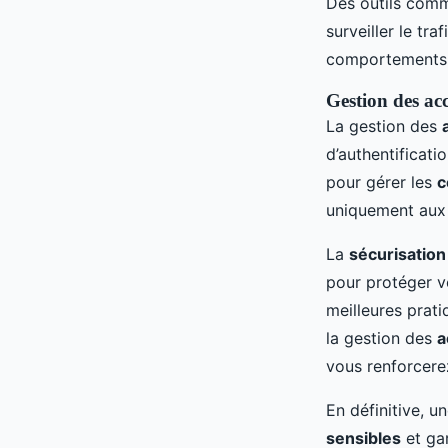
Des outils com
surveiller le tra
comportements 
Gestion des ac
La gestion des
d’authentificati
pour gérer les
c
uniquement au
La
sécurisation
pour protéger 
meilleures prat
la gestion des
a
vous renforcere
En définitive, u
sensibles
et gar