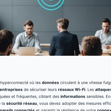
leures pratiques
hyperconnecté où les
données
circulent à une vitesse fulgu
entreprises
de sécuriser leurs
réseaux Wi-Fi
. Les
attaque
des réseaux Wi-Fi
quées et fréquentes, ciblant des
informations
sensibles. En
e la
sécurité réseau
, vous devez adopter des mesures effi
pareils connectés
et garantir la résilience de votre
connex