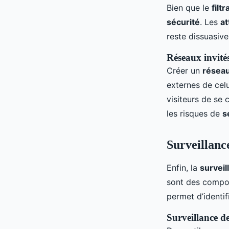
Bien que le
filt
sécurité
. Les
at
reste dissuasive
Réseaux invité
Créer un
réseau
externes de cel
visiteurs de se
les risques de
s
Surveillance
Enfin, la
surveil
sont des compos
permet d’identi
Surveillance d