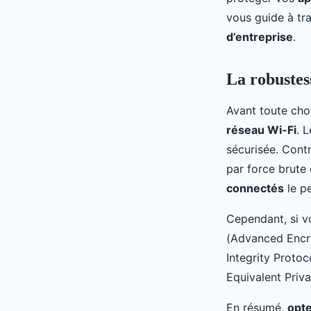
d'entreprise?
vous guide à tra
d’entreprise
.
Agathe
•
17 septembre 2024
•
5 min de lecture
La robustes
Avant toute chos
réseau Wi-Fi
. 
sécurisée. Cont
par force brute
connectés
le p
Cependant, si v
(Advanced Encry
Integrity Proto
Equivalent Priva
En résumé,
opte