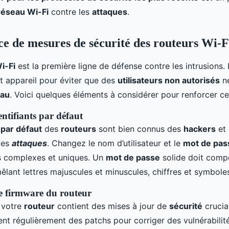
réseau Wi-Fi
contre les
attaques
.
ce de mesures de sécurité des routeurs Wi-F
i-Fi
est la première ligne de défense contre les intrusions. I
t appareil pour éviter que des
utilisateurs non autorisés
ne
eau
. Voici quelques éléments à considérer pour renforcer c
ntifiants par défaut
 par défaut
des
routeurs
sont bien connus des
hackers
et 
des
attaques
. Changez le nom d’utilisateur et le
mot de pas
us complexes et uniques. Un
mot de passe
solide doit comp
êlant lettres majuscules et minuscules, chiffres et symbole
le firmware du routeur
 votre
routeur
contient des mises à jour de
sécurité
crucia
ent régulièrement des patchs pour corriger des vulnérabilit