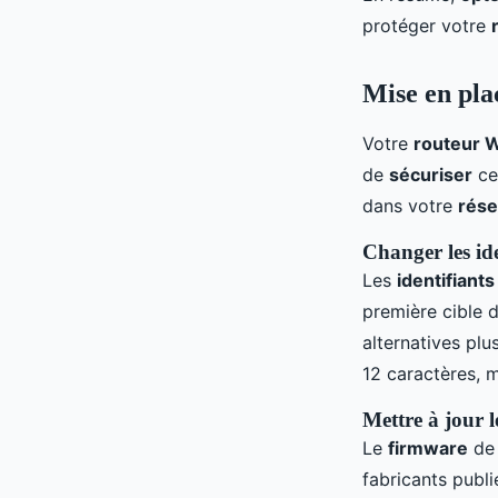
protéger votre
Mise en pla
Votre
routeur W
de
sécuriser
ce
dans votre
rés
Changer les ide
Les
identifiants
première cible 
alternatives pl
12 caractères, m
Mettre à jour 
Le
firmware
de
fabricants publi