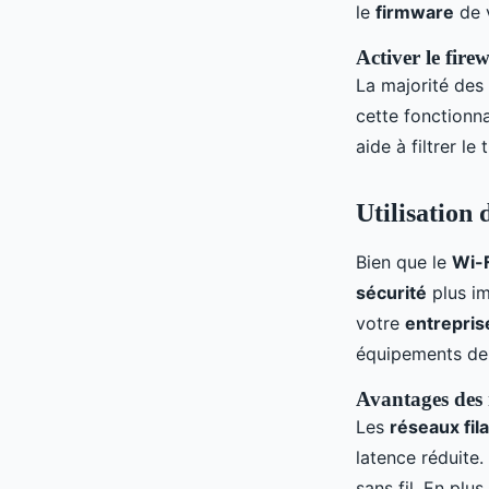
le
firmware
de 
Activer le firew
La majorité des
cette fonctionn
aide à filtrer le
Utilisation 
Bien que le
Wi-F
sécurité
plus i
votre
entrepris
équipements de 
Avantages des r
Les
réseaux fila
latence réduite.
sans fil. En plu