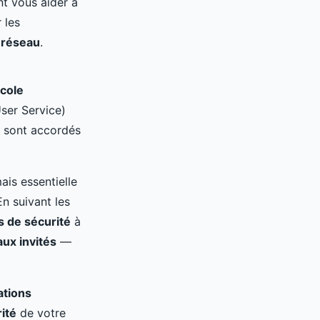
t vous aider à
 les
e
réseau
.
cole
User Service)
sont accordés
is essentielle
En suivant les
s de sécurité
à
ux invités
—
ations
ité
de votre