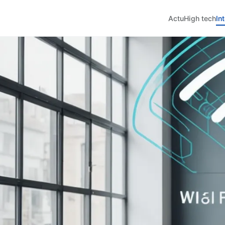
Actu
High tech
In