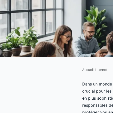
Accueil
›
Internet
INTERNET
Quelles sont les meil
Dans un monde 
crucial pour les
pour la sécurisation 
en plus sophisti
responsables d
protéger vos
ap