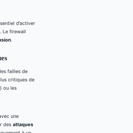
sentiel d’activer
. Le firewall
usion
.
ues
es failles de
lus critiques de
) ou les
 avec une
ar des
attaques
ysiquement à un