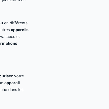
au
en différents
autres
appareils
vancées et
ormations
curiser
votre
que
appareil
nche dans les