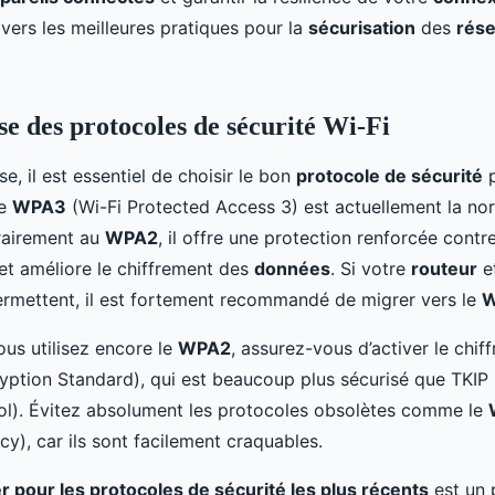
vers les meilleures pratiques pour la
sécurisation
des
rése
se des protocoles de sécurité Wi-Fi
e, il est essentiel de choisir le bon
protocole de sécurité
p
Le
WPA3
(Wi-Fi Protected Access 3) est actuellement la nor
rairement au
WPA2
, il offre une protection renforcée contr
 et améliore le chiffrement des
données
. Si votre
routeur
e
ermettent, il est fortement recommandé de migrer vers le
ous utilisez encore le
WPA2
, assurez-vous d’activer le chi
ption Standard), qui est beaucoup plus sécurisé que TKIP
col). Évitez absolument les protocoles obsolètes comme le
cy), car ils sont facilement craquables.
r pour les protocoles de sécurité les plus récents
est un 