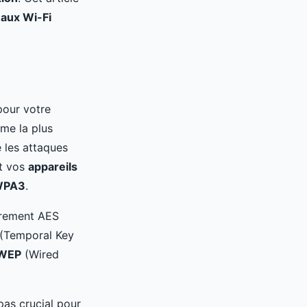
aux Wi-Fi
our votre
me la plus
e les attaques
t vos
appareils
WPA3
.
ffrement AES
 (Temporal Key
WEP
(Wired
pas crucial pour