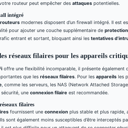
votre routeur peut empêcher des
attaques
potentielles.
all intégré
routeurs
modernes disposent d’un firewall intégré. Il est es
alité pour ajouter une couche supplémentaire de
protection
 trafic entrant et sortant, bloquant ainsi les
tentatives d’intr
des réseaux filaires pour les appareils critiq
i
offre une flexibilité incomparable, il présente également d
mportantes que les
réseaux filaires
. Pour les
appareils
les p
e
, comme les serveurs, les NAS (Network Attached Storage
sécurité, une
connexion filaire
est recommandée.
éseaux filaires
ires
fournissent une
connexion
plus stable et plus rapide,
 Ils sont également moins susceptibles d’être interceptés p
s, il est plus difficile pour un attaquant de se connecter ph