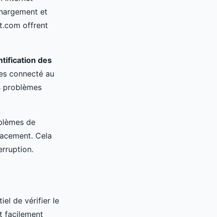
chargement et
t.com offrent
ntification des
tes connecté au
es problèmes
oblèmes de
cacement. Cela
erruption.
el de vérifier le
t facilement