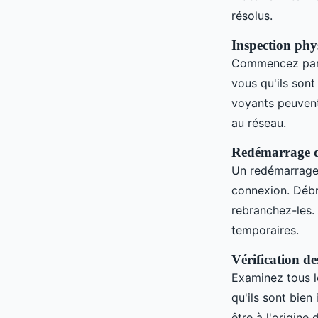
résolus.
Inspection phy
Commencez par 
vous qu'ils son
voyants peuven
au réseau.
Redémarrage d
Un redémarrage
connexion. Débr
rebranchez-les. 
temporaires.
Vérification de
Examinez tous l
qu'ils sont bie
être à l'origin