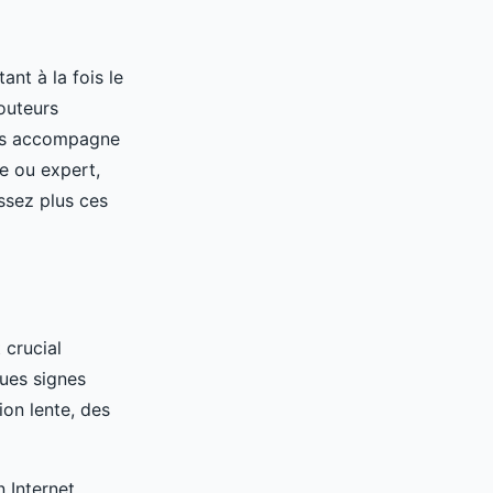
nt à la fois le
routeurs
ous accompagne
e ou expert,
ssez plus ces
t crucial
ques signes
on lente, des
n Internet