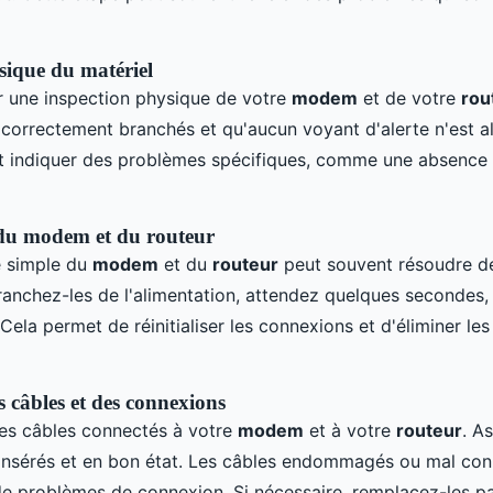
sique du matériel
une inspection physique de votre
modem
et de votre
rou
t correctement branchés et qu'aucun voyant d'alerte n'est a
t indiquer des problèmes spécifiques, comme une absence
u modem et du routeur
 simple du
modem
et du
routeur
peut souvent résoudre d
anchez-les de l'alimentation, attendez quelques secondes,
Cela permet de réinitialiser les connexions et d'éliminer les
s câbles et des connexions
es câbles connectés à votre
modem
et à votre
routeur
. A
n insérés et en bon état. Les câbles endommagés ou mal co
e de problèmes de connexion. Si nécessaire, remplacez-les p