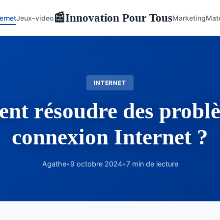
Innovation Pour Tous
📰
ternet
Jeux-video
Marketing
Maté
INTERNET
t résoudre des probl
connexion Internet ?
Agathe
•
9 octobre 2024
•
7 min de lecture