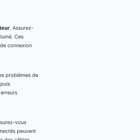
teur
. Assurez-
llumé. Ces
 de connexion
es problèmes de
 puis
 erreurs
ssurez-vous
nnectés peuvent
ar des câbles