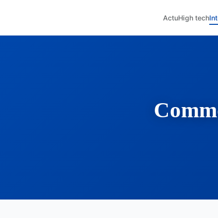
Actu
High tech
In
Commen