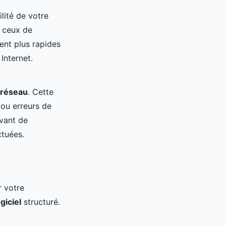
ilité de votre
e ceux de
vent plus rapides
Internet.
s réseau
. Cette
 ou erreurs de
avant de
ctuées.
r votre
giciel
structuré.