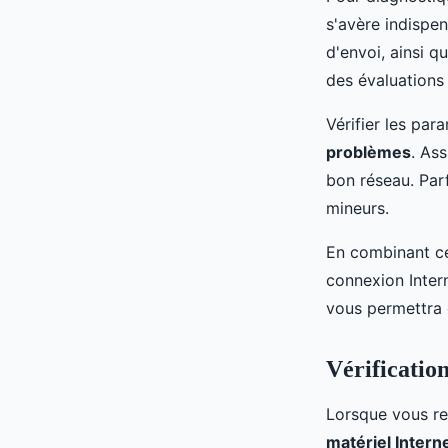
s'avère indispe
d'envoi, ainsi 
des évaluations 
Vérifier les par
problèmes
. As
bon réseau. Par
mineurs.
En combinant ce
connexion Inter
vous permettra d
Vérificatio
Lorsque vous ren
matériel Intern