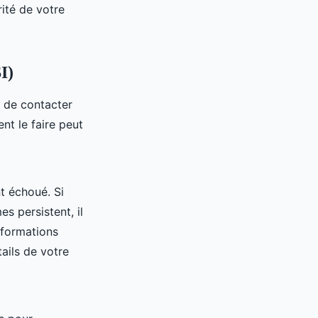
ité de votre
I)
e de contacter
t le faire peut
t échoué. Si
s persistent, il
nformations
ails de votre