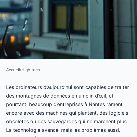
Accueil
›
High tech
HIGH TECH
Solutions informatiques à
Les ordinateurs d’aujourd’hui sont capables de traiter
des montagnes de données en un clin d’œil, et
Nantes : des services de
pourtant, beaucoup d’entreprises à Nantes rament
maintenance réussis
encore avec des machines qui plantent, des logiciels
obsolètes ou des sauvegardes qui ne marchent plus.
Bona
•
03/07/2026 12:01
•
13 min de lecture
La technologie avance, mais les problèmes aussi.