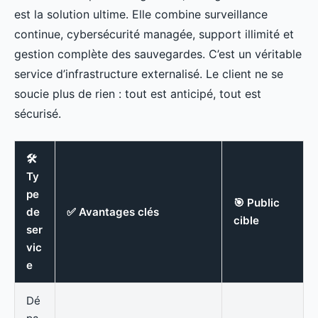
est la solution ultime. Elle combine surveillance
continue, cybersécurité managée, support illimité et
gestion complète des sauvegardes. C’est un véritable
service d’infrastructure externalisé. Le client ne se
soucie plus de rien : tout est anticipé, tout est
sécurisé.
🛠️
Ty
pe
🎯 Public
de
✅ Avantages clés
cible
ser
vic
e
Dé