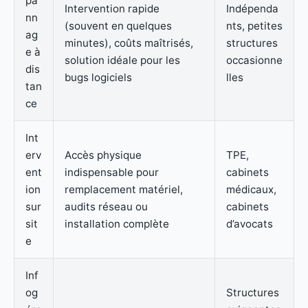
pa
Intervention rapide
Indépenda
nn
(souvent en quelques
nts, petites
ag
minutes), coûts maîtrisés,
structures
e à
solution idéale pour les
occasionne
dis
bugs logiciels
lles
tan
ce
Int
erv
Accès physique
TPE,
ent
indispensable pour
cabinets
ion
remplacement matériel,
médicaux,
sur
audits réseau ou
cabinets
sit
installation complète
d’avocats
e
Inf
og
Structures